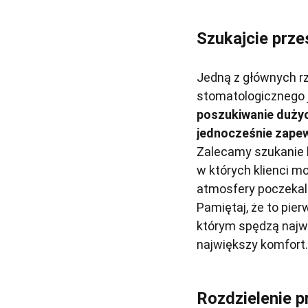
Szukajcie prze
Jedną z głównych rz
stomatologicznego 
poszukiwanie dużyc
jednocześnie zapew
Zalecamy szukanie lo
w których klienci m
atmosfery poczekalni
Pamiętaj, że to pie
którym spędzą najwi
największy komfort.
Rozdzielenie p