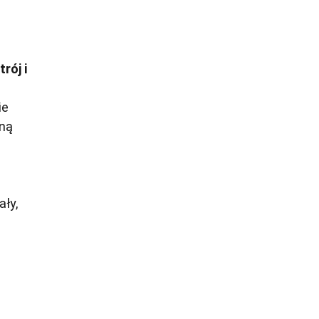
rój i
ie
mną
ały,