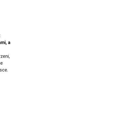
t
mi, a
zeni,
ie
sce.