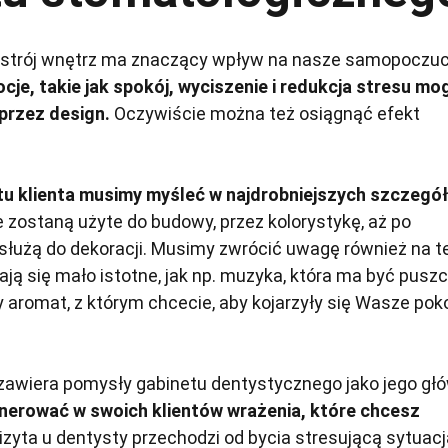
strój wnętrz ma znaczący wpływ na nasze samopoczuc
cje, takie jak spokój, wyciszenie i redukcja stresu mo
przez design.
Oczywiście można też osiągnąć efekt
tu klienta musimy myśleć w najdrobniejszych szczegó
e zostaną użyte do budowy, przez kolorystykę, aż po
służą do dekoracji. Musimy zwrócić uwagę również na t
ają się mało istotne, jak np. muzyka, która ma być pusz
 aromat, z którym chcecie, aby kojarzyły się Wasze pok
y zawiera pomysły gabinetu dentystycznego jako jego gł
nerować w swoich klientów wrażenia, które chcesz
wizyta u dentysty przechodzi od bycia stresującą sytuacj