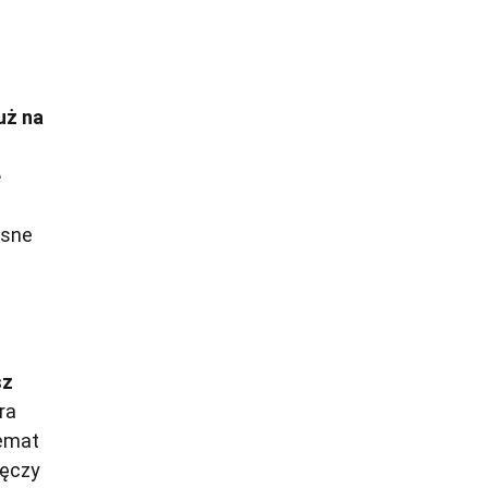
uż na
e
asne
sz
ra
temat
męczy