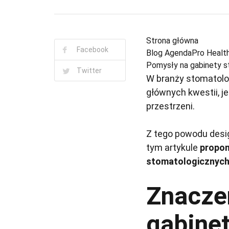
Strona główna
Facebook
Blog AgendaPro Healt
Pomysły na gabinety st
Twitter
W branży stomatolog
głównych kwestii, je
przestrzeni.
Z tego powodu desi
tym artykule
propon
stomatologicznych,
Znacze
gabine