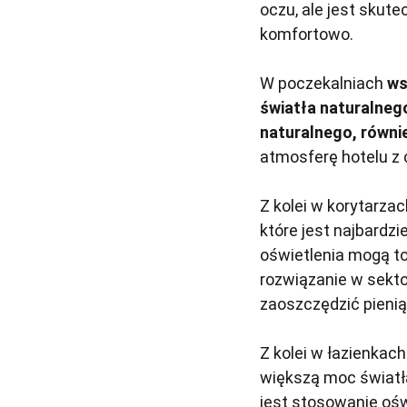
oczu, ale jest skut
komfortowo.
W poczekalniach
ws
światła naturalneg
naturalnego, równi
atmosferę hotelu z
Z kolei w korytarza
które jest najbardzi
oświetlenia mogą to
rozwiązanie w sekt
zaoszczędzić pienią
Z kolei w łazienkac
większą moc światła
jest stosowanie ośw