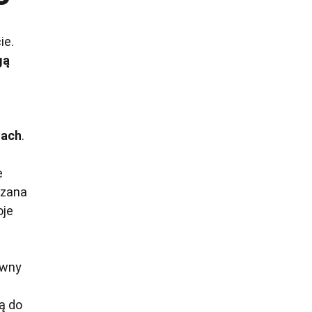
ie.
gą
łach
.
e
czana
oje
ówny
ą do