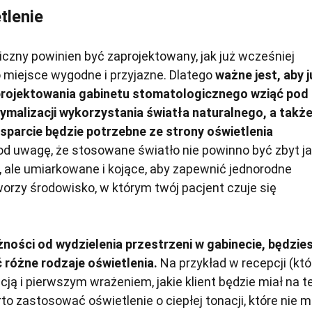
tlenie
czny powinien być zaprojektowany, jak już wcześniej
o miejsce wygodne i przyjazne. Dlatego
ważne jest, aby j
projektowania gabinetu stomatologicznego wziąć pod
malizacji wykorzystania światła naturalnego, a takż
wsparcie będzie potrzebne ze strony oświetlenia
od uwagę, że stosowane światło nie powinno być zbyt j
, ale umiarkowane i kojące, aby zapewnić jednorodne
tworzy środowisko, w którym twój pacjent czuje się
żności od wydzielenia przestrzeni w gabinecie, będzie
różne rodzaje oświetlenia.
Na przykład w recepcji (któ
cją i pierwszym wrażeniem, jakie klient będzie miał na 
rto zastosować oświetlenie o ciepłej tonacji, które nie 