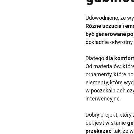
Udowodniono, że wy
Różne uczucia i emo
być generowane po
dokładnie odwrotny.
Dlatego
dla komfor
Od materiałów, któr
ornamenty, które po
elementy, które wyd
w poczekalniach czy
interwencyjne.
Dobry projekt, któr
cel, jest w stanie
ge
przekazać
tak, że 