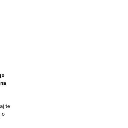
go
ona
aj te
 o