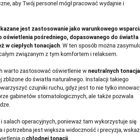
eczne, aby Twój personel mógł pracować wydajnie i
kazane jest zastosowanie jako warunkowego wsparci
o oświetlenia pośredniego, dopasowanego do światła
eż w ciepłych tonacjach
. W ten sposób można zasymu
 całym związanym z tym komfortem i relaksem.
ch warto zastosować oświetlenie w
neutralnych tonacja
ej zbliżone do światła naturalnego. Instalacji takiego
warzyszyć czujniki ruchu, gdyż jest to nie tylko innowac
orze gabinetów stomatologicznych, ale także pozwala
dze.
h i salach operacyjnych, ponieważ tam wykorzystuje się
 i potrzebna jest większa widoczność i precyzja, wska
ietlenia o
chłodnej tonacji
.