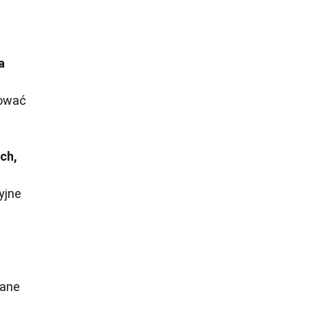
a
lować
ch,
yjne
zane