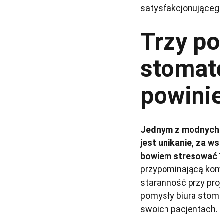
satysfakcjonująceg
Trzy po
stomato
powini
Jednym z modnych 
jest unikanie, za 
bowiem stresować T
przypominającą komf
staranność przy pro
pomysły biura stom
swoich pacjentach.