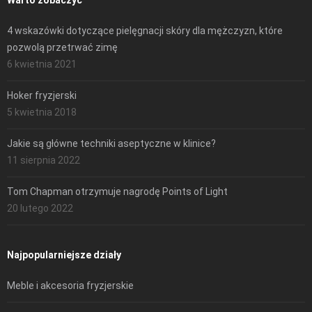
Warto zobaczyć
4 wskazówki dotyczące pielęgnacji skóry dla mężczyzn, które
pozwolą przetrwać zimę
6 kwietnia 2021
Hoker fryzjerski
5 kwietnia 2018
Jakie są główne techniki aseptyczne w klinice?
11 sierpnia 2022
Tom Chapman otrzymuje nagrodę Points of Light
20 lutego 2022
Najpopularniejsze działy
Meble i akcesoria fryzjerskie