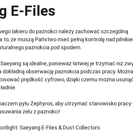
g E-Files
wego lakieru do paznokci należy zachować szczególną
 to, że muszą Państwo mieć pełną kontrolę nad pilniki
naturalnego paznokcia pod spodem.
e Saeyang są idealne, ponieważ łatwiej je trzymać niż zw
 na dokładną obserwację paznokcia podczas pracy. Możn
tosować prędkość cyfrowo, dzięki czemu można usunąć
ładnie.
niaczem pyłu Zephyros, aby utrzymać stanowisko pracy
suwania żelu z paznokci!
otlight: Saeyang E-Files & Dust Collectors