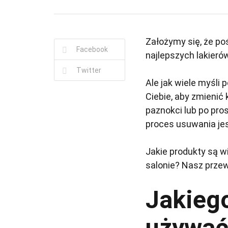
Założymy się, że po
Facebook
najlepszych lakieró
Twitter
Ale jak wiele myśli
Ciebie, aby zmienić
paznokci lub po pro
proces usuwania jes
Jakie produkty są 
salonie? Nasz przew
Jakieg
używać