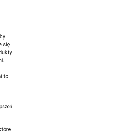
aby
 się
dukty
i.
i to
epszeń
które