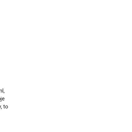
l,
je
, to