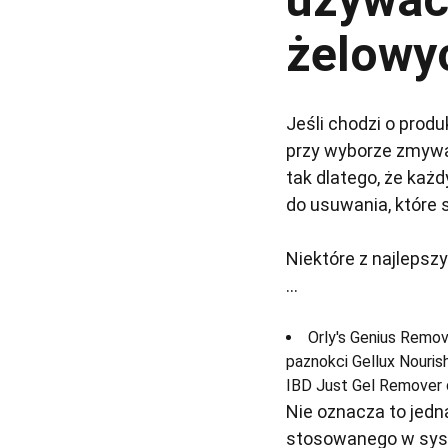
żelowy
Jeśli chodzi o prod
przy wyborze zmywa
tak dlatego, że każ
do usuwania, które s
Niektóre z najlepsz
...
Orly's Genius Remov
paznokci Gellux Nouris
IBD Just Gel Remover 
Nie oznacza to jed
stosowanego w syste