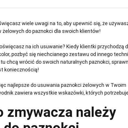
święcasz wiele uwagi na to, aby upewnić się, że używas
w żelowych do paznokci dla swoich klientów!
 poświęcasz na ich usuwanie? Kiedy klientki przychodzą 
 kolor, pozbyć się niechcianego zestawu od innego techn
stu chcą wrócić do swoich naturalnych paznokci, spraw
t koniecznością!
więc najlepsze do usuwania paznokci żelowych w Twoim
odnik zawiera wszystkie wskazówki, których potrzebuj
o zmywacza należy
 do paznokci