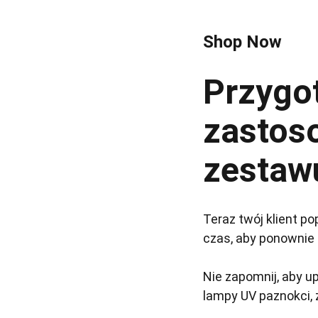
Shop Now
Przygot
zastos
zestaw
Teraz twój klient po
czas, aby ponownie
Nie zapomnij, aby up
lampy UV paznokci, 