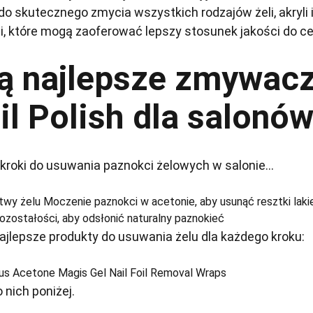
 skutecznego zmycia wszystkich rodzajów żeli, akryli 
i, które mogą zaoferować lepszy stosunek jakości do ce
są najlepsze zmywac
il Polish dla salonó
 kroki do usuwania paznokci żelowych w salonie...
twy żelu Moczenie paznokci w acetonie, aby usunąć resztki laki
pozostałości, aby odsłonić naturalny paznokieć
jlepsze produkty do usuwania żelu dla każdego kroku:
us Acetone Magis Gel Nail Foil Removal Wraps
 nich poniżej.