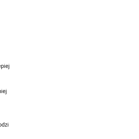
piej
iej
odzi