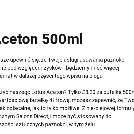
Aceton 500ml
sze upewnić się, że Twoje usługi usuwania paznokci
lne pod względem zysków - będziemy mieć więcej
mat w dalszej części tego wpisu na blogu.
użyć naszego Lotus Aceton? Tylko £3.20 za butelkę 500m
 wartościową butelkę 4 litrową, możesz zapewnić, że Two
ak opłacalne, jak to tylko możliwe. Z nie-olejowej formuły
ącznym Salons Direct, i może być stosowany do
zości sztucznych paznokci, w tym żelu.