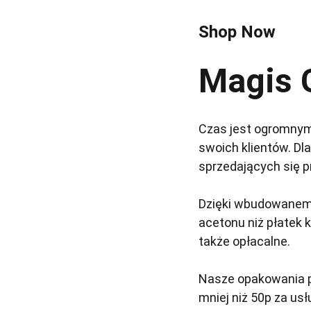
Shop Now
Magis G
Czas jest ogromnym 
swoich klientów. Dl
sprzedających się 
Dzięki wbudowanemu
acetonu niż płatek 
także opłacalne.
Nasze opakowania p
mniej niż 50p za usł