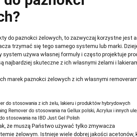
ch?
ukty do paznokci żelowych, to zazwyczaj korzystne jest 
cza trzymać się tego samego systemu lub marki. Dzieje
dy system używa własnej formuły i często projektuje pro
ą najbardziej skuteczne z ich własnymi żelami i lakieram
ych marek paznokci żelowych z ich własnymi removeram
er do stosowania z ich żelu, lakieru i produktów hybrydowych
hing Remover do stosowania na Gellux polski, Acrylux i innych ul
do stosowania na IBD Just Gel Polish
nak, że muszą Państwo używać tylko zmywacza
mie żelowym. Istnieje wiele dobrej jakości acetonów, 